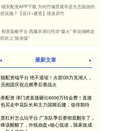
​锴安配资APP下载 为何竹编景观亭是生态旅游的
理想设施？【设计+建造】境道原竹
​和营策略平台 西藏羊湖日托寺“爆火” 带动湖畔农
民吃上“旅游饭”
最新文章
天猫配资端平台 绝不退缩！火箭G5力克湖人，
全员抱团庆祝点燃季后赛战火
融券配资 津门虎直接砸出6000万转会费！直接
打包买走申花队长和主力国脚后腰，值得期待
股票杠杆怎么玩平台 广东队季后赛彻底翻车了，
杜锋该醒醒了，外线崩盘+核心低迷，陈家政成