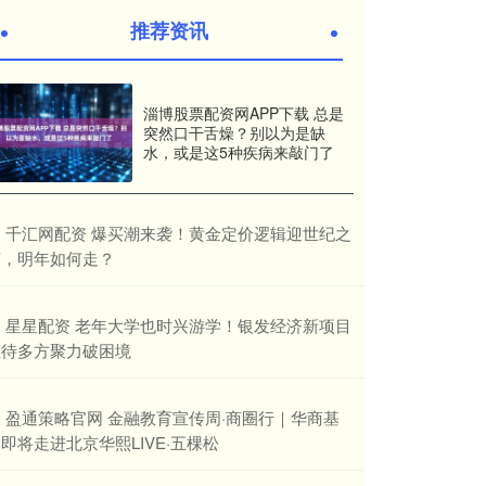
推荐资讯
淄博股票配资网APP下载 总是
突然口干舌燥？别以为是缺
水，或是这5种疾病来敲门了
​千汇网配资 爆买潮来袭！黄金定价逻辑迎世纪之
变，明年如何走？
​星星配资 老年大学也时兴游学！银发经济新项目
亟待多方聚力破困境
​盈通策略官网 金融教育宣传周·商圈行｜华商基
即将走进北京华熙LIVE·五棵松