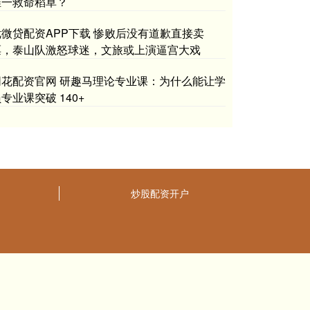
唯一救命稻草？
优微贷配资APP下载 惨败后没有道歉直接卖
票，泰山队激怒球迷，文旅或上演逼宫大戏
同花配资官网 研趣马理论专业课：为什么能让学
专业课突破 140+
炒股配资开户