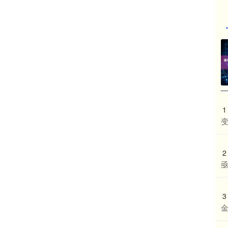
1
2
3
金