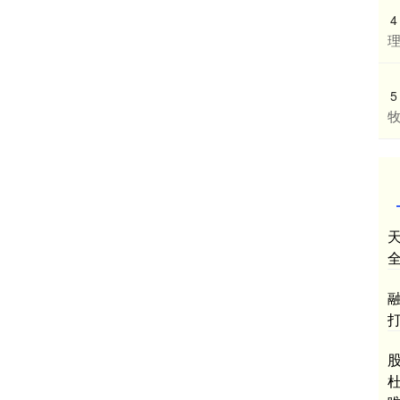
4
5
牧